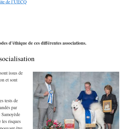
 site de l’UECQ
odes d’éthique de ces différentes associations.
socialisation
ont issus de
on et sont
les tests de
andés par
e Samoyède
e les risques
pouvant être