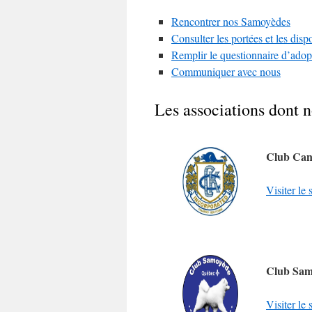
Rencontrer nos Samoyèdes
Consulter les portées et les dispo
Remplir le questionnaire d’adop
Communiquer avec nous
Les associations dont
Club Can
Visiter le
Club Sam
Visiter l