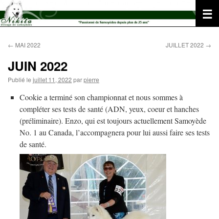
Aller
au
contenu
←
MAI 2022
JUILLET 2022
→
JUIN 2022
Publié le
juillet 11, 2022
par
pierre
Cookie a terminé son championnat et nous sommes à
compléter ses tests de santé (ADN, yeux, coeur et hanches
(préliminaire). Enzo, qui est toujours actuellement Samoyède
No. 1 au Canada, l’accompagnera pour lui aussi faire ses tests
de santé.