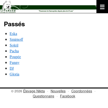
Aller
au
contenu
Passés
Eska
Smirnoff
Soleil
Pacha
Poupée
Funny
DJ
Gloria
© 2026
Élevage Nikita
·
Nouvelles
·
Coordonnées
·
Questionnaire
·
Facebook