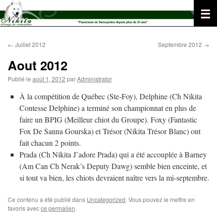
Aller
au
contenu
←
Juillet 2012
Septembre 2012
→
Aout 2012
Publié le
août 1, 2012
par
Administrator
À la compétition de Québec (Ste-Foy), Delphine (Ch Nikita
Contesse Delphine) a terminé son championnat en plus de
faire un BPIG (Meilleur chiot du Groupe). Foxy (Fantastic
Fox De Sanna Gourska) et Trésor (Nikita Trésor Blanc) ont
fait chacun 2 points.
Prada (Ch Nikita J’adore Prada) qui a été accouplée à Barney
(Am Can Ch Nerak’s Deputy Dawg) semble bien enceinte, et
si tout va bien, les chiots devraient naître vers la mi-septembre.
Ce contenu a été publié dans
Uncategorized
. Vous pouvez le mettre en
favoris avec
ce permalien
.