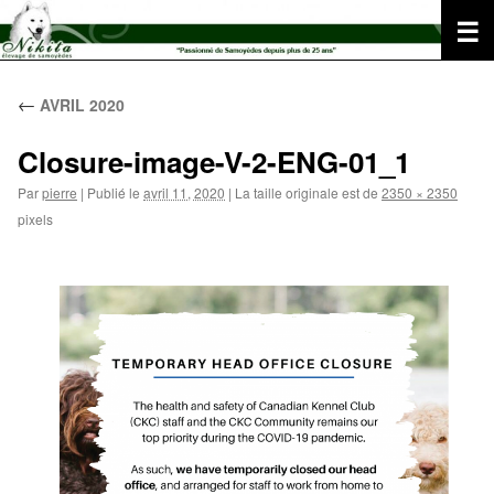
Aller
au
contenu
←
AVRIL 2020
Closure-image-V-2-ENG-01_1
Par
pierre
|
Publié le
avril 11, 2020
|
La taille originale est de
2350 × 2350
pixels