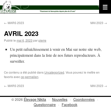
Aller
au
contenu
←
MARS 2023
MAI 2023
→
AVRIL 2023
Publié le
mai 6, 2023
par
pierre
Un petit rafraîchissement à venir en Mai sur notre site web,
principalement dans la liste de nos futurs reproducteurs. À
surveiller.
Ce contenu a été publié dans
Uncategorized
. Vous pouvez le mettre en
favoris avec
ce permalien
.
←
MARS 2023
MAI 2023
→
© 2026
Élevage Nikita
·
Nouvelles
·
Coordonnées
·
Questionnaire
·
Facebook