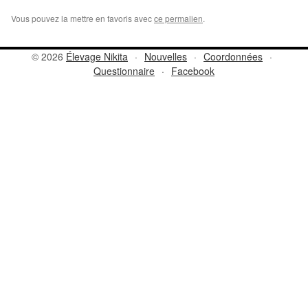
Vous pouvez la mettre en favoris avec
ce permalien
.
© 2026
Élevage Nikita
·
Nouvelles
·
Coordonnées
·
Questionnaire
·
Facebook