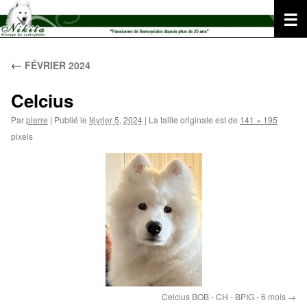
Aller
au
contenu
←
FÉVRIER 2024
Celcius
Par
pierre
|
Publié le
février 5, 2024
|
La taille originale est de
141 × 195
pixels
Celcius BOB - CH - BPIG - 6 mois