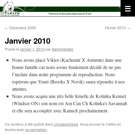
Aller
au
contenu
←
Décembre 2009
Février 2010
→
Janvier 2010
Publié le
janvier 1, 2010
par
Administrator
Nous avons placé Viktor (Kachemir X Autumn) dans une
bonne famille car nous avons finalement décidé de ne pas
l’inclure dans notre programme de reproduction. Nous
espérons que Youri (Brooks X Novik) saura répondre à nos
attentes.
Nous avons acquis une très belle femelle de Kolinka Kennel
(Windsor ON) son nom est Am Can Ch Kolinka’s Savannah
et elle sera accouplée avec Kanuck prochainement.
Ce contenu a été publié dans
Uncategorized
. Vous pouvez le mettre en
favoris avec
ce permalien
.