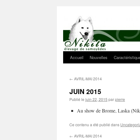
Aller
au
contenu
Accueil
Nouvelles
Caractéristiq
←
AVRIL-MAI 2014
JUIN 2015
Publié le
juin 22, 2015
par
pierre
Au show de Brome, Laska (Nikit
Ce contenu a été publié dans
Uncategori
←
AVRIL-MAI 2014