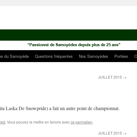
ues du Samoyède
Questions fréquentes
Nos Samoyèdes
Portées
C
JUILLET 2015
→
a Laska De Snowpride) a fait un autre point de championnat.
zed
. Vous pouvez le mettre en favoris avec
ce permalien
.
JUILLET 2015
→