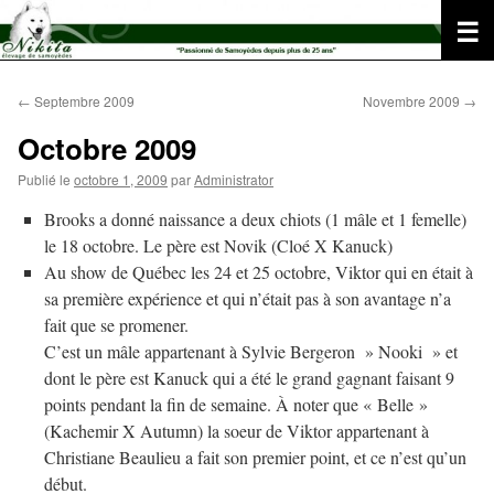
Aller
au
contenu
←
Septembre 2009
Novembre 2009
→
Octobre 2009
Publié le
octobre 1, 2009
par
Administrator
Brooks a donné naissance a deux chiots (1 mâle et 1 femelle)
le 18 octobre. Le père est Novik (Cloé X Kanuck)
Au show de Québec les 24 et 25 octobre, Viktor qui en était à
sa première expérience et qui n’était pas à son avantage n’a
fait que se promener.
C’est un mâle appartenant à Sylvie Bergeron » Nooki » et
dont le père est Kanuck qui a été le grand gagnant faisant 9
points pendant la fin de semaine. À noter que « Belle »
(Kachemir X Autumn) la soeur de Viktor appartenant à
Christiane Beaulieu a fait son premier point, et ce n’est qu’un
début.