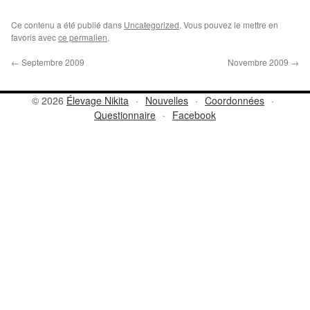
Ce contenu a été publié dans
Uncategorized
. Vous pouvez le mettre en
favoris avec
ce permalien
.
←
Septembre 2009
Novembre 2009
→
© 2026
Élevage Nikita
·
Nouvelles
·
Coordonnées
·
Questionnaire
·
Facebook