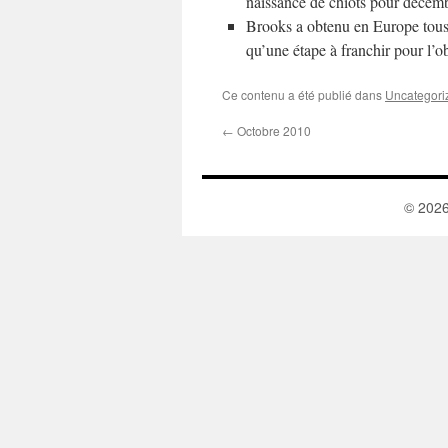
naissance de chiots pour décem
Brooks a obtenu en Europe tous s
qu’une étape à franchir pour l’o
Ce contenu a été publié dans
Uncategori
←
Octobre 2010
© 202