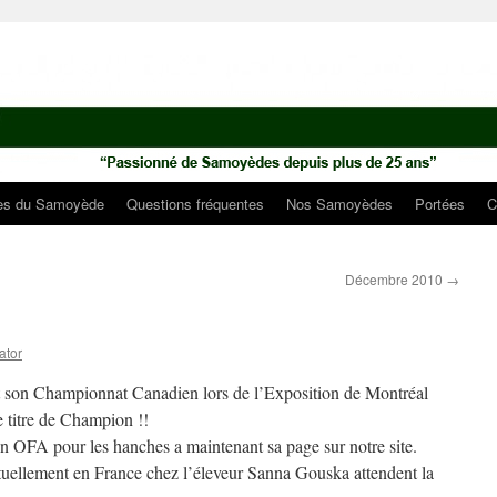
ues du Samoyède
Questions fréquentes
Nos Samoyèdes
Portées
C
Décembre 2010
→
ator
 son Championnat Canadien lors de l’Exposition de Montréal
e titre de Champion !!
on OFA pour les hanches a maintenant sa page sur notre site.
tuellement en France chez l’éleveur Sanna Gouska attendent la