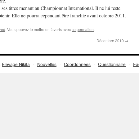
bre.
es titres menant au Championnat International. Il ne lui reste
btenir. Elle ne pourra cependant être franchie avant octobre 2011.
zed
. Vous pouvez le mettre en favoris avec
ce permalien
.
Décembre 2010
→
6
Élevage Nikita
·
Nouvelles
·
Coordonnées
·
Questionnaire
·
Fa