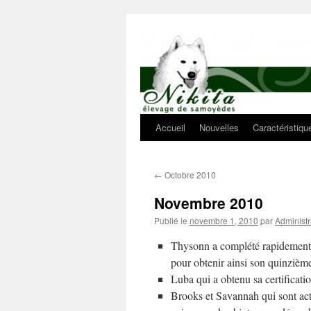
Aller
au
contenu
Accueil
Nouvelles
Caractéristiq
←
Octobre 2010
Novembre 2010
Publié le
novembre 1, 2010
par
Administr
Thysonn a complété rapidement
pour obtenir ainsi son quinzièm
Luba qui a obtenu sa certificati
Brooks et Savannah qui sont ac